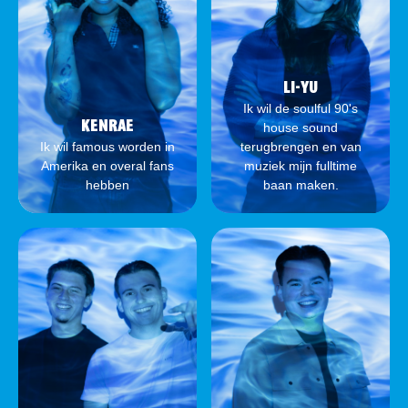
LI-YU
Ik wil de soulful 90's
KENRAE
house sound
Ik wil famous worden in
terugbrengen en van
Amerika en overal fans
muziek mijn fulltime
hebben
baan maken.