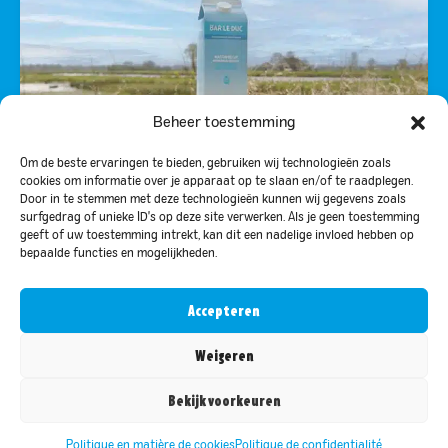
Beheer toestemming
Om de beste ervaringen te bieden, gebruiken wij technologieën zoals
cookies om informatie over je apparaat op te slaan en/of te raadplegen.
1 X 1 AN GRATUIT D’EAU DE BAR-LE-DUC
Door in te stemmen met deze technologieën kunnen wij gegevens zoals
surfgedrag of unieke ID's op deze site verwerken. Als je geen toestemming
geeft of uw toestemming intrekt, kan dit een nadelige invloed hebben op
bepaalde functies en mogelijkheden.
Accepteren
Weigeren
RENDU POSSIBLE GRÂCE À :
Bekijk voorkeuren
Politique en matière de cookies
Politique de confidentialité