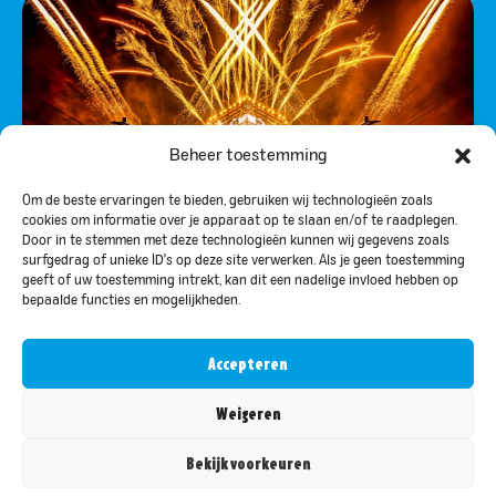
Beheer toestemming
Om de beste ervaringen te bieden, gebruiken wij technologieën zoals
cookies om informatie over je apparaat op te slaan en/of te raadplegen.
Door in te stemmen met deze technologieën kunnen wij gegevens zoals
surfgedrag of unieke ID's op deze site verwerken. Als je geen toestemming
geeft of uw toestemming intrekt, kan dit een nadelige invloed hebben op
bepaalde functies en mogelijkheden.
1 X BILLETS DECIBEL OUTDOOR VIP
DIMANCHE (POUR 4 PERSONNES)
Accepteren
Weigeren
RENDU POSSIBLE GRÂCE À :
Bekijk voorkeuren