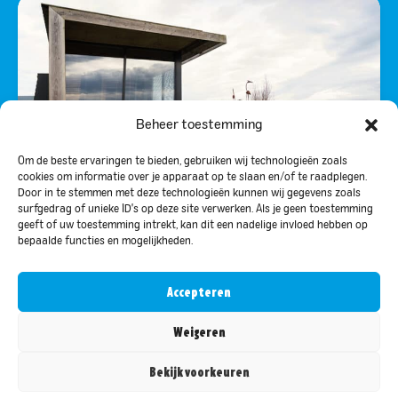
Beheer toestemming
Om de beste ervaringen te bieden, gebruiken wij technologieën zoals
cookies om informatie over je apparaat op te slaan en/of te raadplegen.
3 X WEEK-END TINY HOUSE ; PAIX, ESPACE
Door in te stemmen met deze technologieën kunnen wij gegevens zoals
surfgedrag of unieke ID's op deze site verwerken. Als je geen toestemming
ET BIEN-ÊTRE POUR 2 PERSONNES
geeft of uw toestemming intrekt, kan dit een nadelige invloed hebben op
bepaalde functies en mogelijkheden.
Accepteren
Weigeren
RENDU POSSIBLE GRÂCE À :
Bekijk voorkeuren