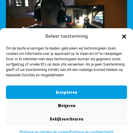
Beheer toestemming
Om de beste ervaringen te bieden, gebruiken wij technologieën zoals
cookies om informatie over je apparaat op te slaan en/of te raadplegen.
3X CHÈQUES-CADEAUX GAMING
Door in te stemmen met deze technologieën kunnen wij gegevens zoals
surfgedrag of unieke ID's op deze site verwerken. Als je geen toestemming
geeft of uw toestemming intrekt, kan dit een nadelige invloed hebben op
bepaalde functies en mogelijkheden.
Accepteren
Weigeren
RENDU POSSIBLE GRÂCE À :
Bekijk voorkeuren
Politique en matière de cookies
Politique de confidentialité