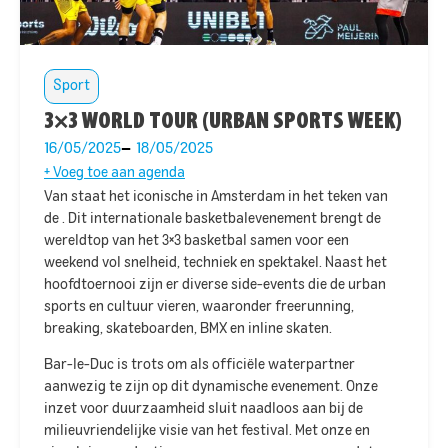
Sport
3×3 WORLD TOUR (URBAN SPORTS WEEK)
16/05/2025
18/05/2025
+ Voeg toe aan agenda
Van
staat het iconische
in Amsterdam in het teken van
de
. Dit internationale basketbalevenement brengt de
wereldtop van het 3×3 basketbal samen voor een
weekend vol snelheid, techniek en spektakel. Naast het
hoofdtoernooi zijn er diverse side-events die de urban
sports en cultuur vieren, waaronder freerunning,
breaking, skateboarden,
BMX
en inline skaten. ​
Bar-le-Duc is trots om als officiële waterpartner
aanwezig te zijn op dit dynamische evenement. Onze
inzet voor duurzaamheid sluit naadloos aan bij de
milieuvriendelijke visie van het festival. Met onze
en