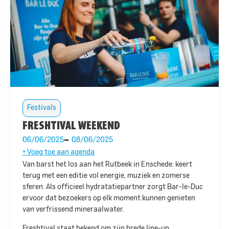
Festivals
FRESHTIVAL WEEKEND
06/06/2025
08/06/2025
+ Voeg toe aan agenda
Van
barst het los aan het Rutbeek in Enschede:
keert
terug met een editie vol energie, muziek en zomerse
sferen. Als officieel hydratatiepartner zorgt Bar-le-Duc
ervoor dat bezoekers op elk moment kunnen genieten
van verfrissend mineraalwater.
Freshtival staat bekend om zijn brede line-up,