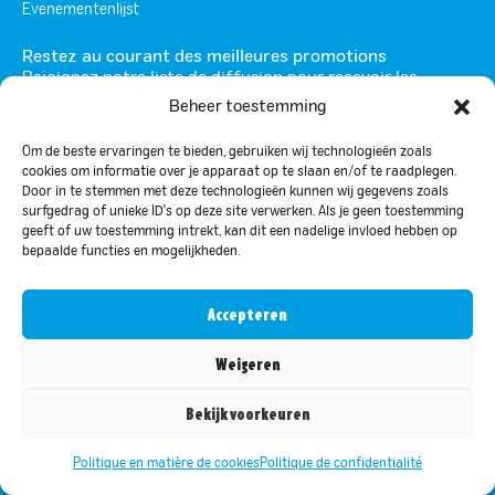
Evenementenlijst
Restez au courant des meilleures promotions
Rejoignez notre liste de diffusion pour recevoir les
dernières mises à jour et promotions.
Beheer toestemming
Om de beste ervaringen te bieden, gebruiken wij technologieën zoals
cookies om informatie over je apparaat op te slaan en/of te raadplegen.
Door in te stemmen met deze technologieën kunnen wij gegevens zoals
surfgedrag of unieke ID's op deze site verwerken. Als je geen toestemming
geeft of uw toestemming intrekt, kan dit een nadelige invloed hebben op
bepaalde functies en mogelijkheden.
Ce champ n’est utilisé qu’à des fins de validation et devrait
rester inchangé.
Accepteren
En vous inscrivant, vous acceptez notre politique de confidentialité et
acceptez de recevoir des mises à jour de notre part.
Weigeren
Bekijk voorkeuren
Politique de confidentialité
Politique en matière de cookies
Politique de confidentialité