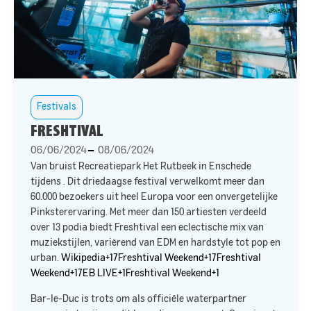
Festivals
FRESHTIVAL
06/06/2024
08/06/2024
Van
bruist Recreatiepark Het Rutbeek in Enschede
tijdens
. Dit driedaagse festival verwelkomt meer dan
60.000 bezoekers uit heel Europa voor een onvergetelijke
Pinksterervaring. Met meer dan 150 artiesten verdeeld
over 13 podia biedt Freshtival een eclectische mix van
muziekstijlen, variërend van
EDM
en hardstyle tot pop en
urban. ​
Wikipedia+17Freshtival Weekend+17Freshtival
Weekend+17
EB LIVE+1Freshtival Weekend+1
Bar-le-Duc is trots om als officiële waterpartner