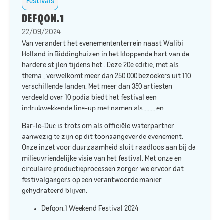
Festivals
DEFQON.1
22/09/2024
Van
verandert het evenemententerrein naast Walibi
Holland in Biddinghuizen in het kloppende hart van de
hardere stijlen tijdens het
. Deze 20e editie, met als
thema
, verwelkomt meer dan 250.000 bezoekers uit 110
verschillende landen. Met meer dan 350 artiesten
verdeeld over 10 podia biedt het festival een
indrukwekkende line-up met namen als
,
,
,
,
en
.
Bar-le-Duc is trots om als officiële waterpartner
aanwezig te zijn op dit toonaangevende evenement.
Onze inzet voor duurzaamheid sluit naadloos aan bij de
milieuvriendelijke visie van het festival. Met onze
en
circulaire productieprocessen zorgen we ervoor dat
festivalgangers op een verantwoorde manier
gehydrateerd blijven.​
Defqon.1 Weekend Festival 2024