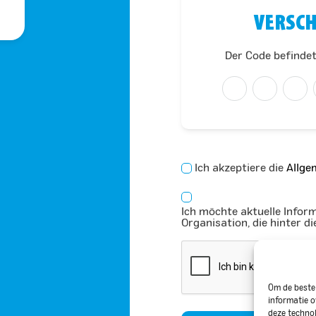
VERSCH
Der Code befindet
Zustimmung
Ich akzeptiere die
Allge
*
Zustimmung
Ich möchte aktuelle Infor
*
Organisation, die hinter d
CAPTCHA
Om de beste 
informatie o
deze technol