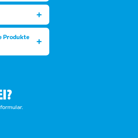
ie Produkte
EI?
tformular.