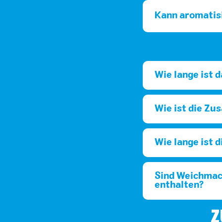
Kann aromatis
Wie lange ist 
Wie ist die Z
Wie lange ist 
Sind Weichmach
enthalten?
Z