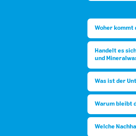
Woher kommt 
Handelt es sic
und Mineralwa
Was ist der U
Warum bleibt d
Welche Nachhal