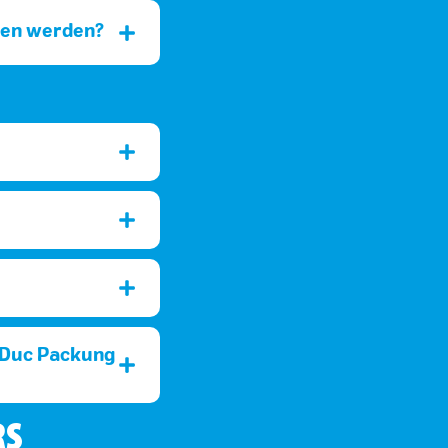
ken werden?
e-Duc Packung
RS