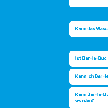
Kann das Wass
Ist Bar-le-Duc
Kann ich Bar-l
Kann Bar-le-D
werden?