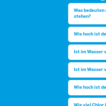
Was bedeuten d
stehen?
Wie hoch ist d
Ist im Wasser 
Ist im Wasser 
Wie hoch ist d
Wie viel Chlor