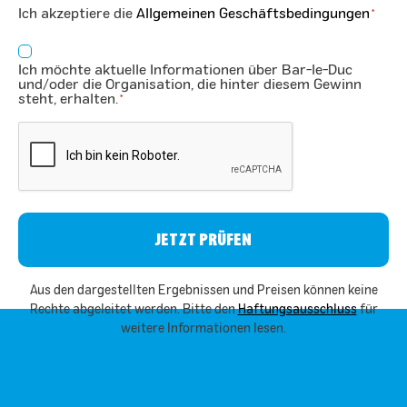
Ich akzeptiere die
Allgemeinen Geschäftsbedingungen
*
*
Zustimmung
Ich möchte aktuelle Informationen über Bar-le-Duc
*
und/oder die Organisation, die hinter diesem Gewinn
steht, erhalten.
*
CAPTCHA
Aus den dargestellten Ergebnissen und Preisen können keine
Rechte abgeleitet werden. Bitte den
Haftungsausschluss
für
weitere Informationen lesen.