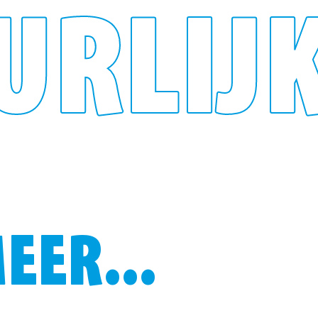
URLIJ
EER...