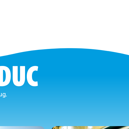
 DUC
ug.