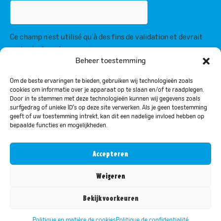
Ce champ n’est utilisé qu’à des fins de validation et devrait
rester inchangé.
Beheer toestemming
En vous inscrivant, vous acceptez notre politique de confidentialité et
acceptez de recevoir des mises à jour de notre part.
Om de beste ervaringen te bieden, gebruiken wij technologieën zoals
cookies om informatie over je apparaat op te slaan en/of te raadplegen.
Door in te stemmen met deze technologieën kunnen wij gegevens zoals
Politique de confidentialité
surfgedrag of unieke ID's op deze site verwerken. Als je geen toestemming
geeft of uw toestemming intrekt, kan dit een nadelige invloed hebben op
bepaalde functies en mogelijkheden.
© 2024 Bar-le-Duc. Tous droits réservés
Accepteren
Nederlands
(
Néerlandais
)
English
(
Anglais
)
Weigeren
Français
Bekijk voorkeuren
Deutsch
(
Allemand
)
Politique en matière de cookies
Politique de confidentialité