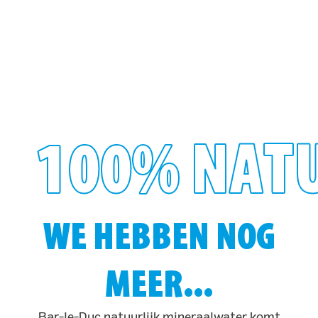
100% NAT
WE HEBBEN NOG
MEER...
Bar-le-Duc natuurlijk mineraalwater komt