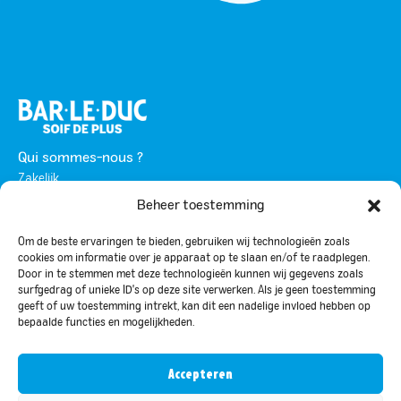
Qui sommes-nous ?
Zakelijk
Beheer toestemming
Werken bij
Contact
Om de beste ervaringen te bieden, gebruiken wij technologieën zoals
cookies om informatie over je apparaat op te slaan en/of te raadplegen.
Divers
Door in te stemmen met deze technologieën kunnen wij gegevens zoals
Campagnes et actions promotionnelles
surfgedrag of unieke ID's op deze site verwerken. Als je geen toestemming
geeft of uw toestemming intrekt, kan dit een nadelige invloed hebben op
Inspiration et conseils
bepaalde functies en mogelijkheden.
Questions fréquemment posées
Evenementenlijst
Accepteren