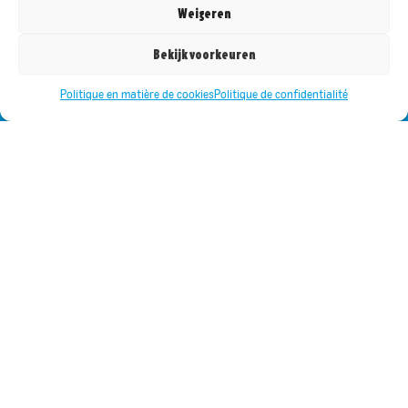
Restez au courant des meilleures promotions
Weigeren
Rejoignez notre liste de diffusion pour recevoir les
dernières mises à jour et promotions.
Bekijk voorkeuren
Politique en matière de cookies
Politique de confidentialité
Ce champ n’est utilisé qu’à des fins de validation et devrait
rester inchangé.
En vous inscrivant, vous acceptez notre politique de confidentialité et
acceptez de recevoir des mises à jour de notre part.
Politique de confidentialité
© 2024 Bar-le-Duc. Tous droits réservés