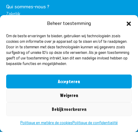
Qui sommes-nous ?
Zakelijk
Beheer toestemming
Werken bij
Contact
Om de beste ervaringen te bieden, gebruiken wij technologieën zoals
cookies om informatie over je apparaat op te slaan en/of te raadplegen.
Divers
Door in te stemmen met deze technologieën kunnen wij gegevens zoals
Campagnes et actions promotionnelles
surfgedrag of unieke ID's op deze site verwerken. Als je geen toestemming
geeft of uw toestemming intrekt, kan dit een nadelige invloed hebben op
Inspiration et conseils
bepaalde functies en mogelijkheden.
Questions fréquemment posées
Evenementenlijst
Accepteren
Restez au courant des meilleures promotions
Weigeren
Rejoignez notre liste de diffusion pour recevoir les
dernières mises à jour et promotions.
Bekijk voorkeuren
Politique en matière de cookies
Politique de confidentialité