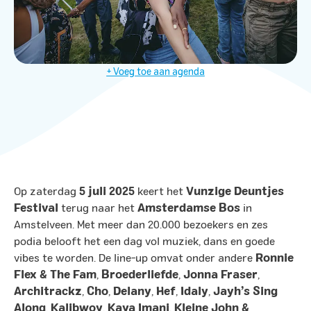
+ Voeg toe aan agenda
Op zaterdag
5 juli 2025
keert het
Vunzige Deuntjes
Festival
terug naar het
Amsterdamse Bos
in
Amstelveen. Met meer dan 20.000 bezoekers en zes
podia belooft het een dag vol muziek, dans en goede
vibes te worden. De line-up omvat onder andere
Ronnie
Flex & The Fam
,
Broederliefde
,
Jonna Fraser
,
Architrackz
,
Cho
,
Delany
,
Hef
,
Idaly
,
Jayh’s Sing
Along
,
Kalibwoy
,
Kaya Imani
,
Kleine John &