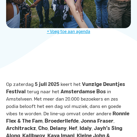
+ Voeg toe aan agenda
Op zaterdag
5 juli 2025
keert het
Vunzige Deuntjes
Festival
terug naar het
Amsterdamse Bos
in
Amstelveen. Met meer dan 20.000 bezoekers en zes
podia belooft het een dag vol muziek, dans en goede
vibes te worden. De line-up omvat onder andere
Ronnie
Flex & The Fam
,
Broederliefde
,
Jonna Fraser
,
Architrackz
,
Cho
,
Delany
,
Hef
,
Idaly
,
Jayh’s Sing
Along
,
Kalibwoy
,
Kaya Imani
,
Kleine John &