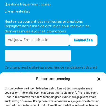
Questions fréquemment posées
Evenementenlijst
Restez au courant des meilleures promotions
Rejoignez notre liste de diffusion pour recevoir les
dernières mises à jour et promotions.
Ce champ n’est utilisé qu’à des fins de validation et devrait
rester inchangé.
Beheer toestemming
En vous inscrivant, vous acceptez notre politique de confidentialité et
acceptez de recevoir des mises à jour de notre part.
Om de beste ervaringen te bieden, gebruiken wij technologieën zoals
cookies om informatie over je apparaat op te slaan en/of te raadplegen.
Door in te stemmen met deze technologieën kunnen wij gegevens zoals
Politique de confidentialité
surfgedrag of unieke ID's op deze site verwerken. Als je geen toestemming
geeft of uw toestemming intrekt, kan dit een nadelige invloed hebben op