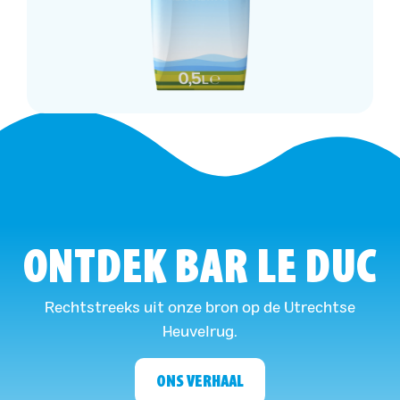
ONTDEK BAR LE DUC
Rechtstreeks uit onze bron op de Utrechtse
Heuvelrug.
ONS VERHAAL