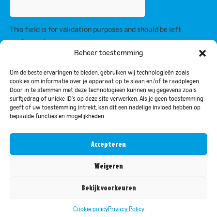
This field is for validation purposes and should be left
unchanged.
Beheer toestemming
By subscribing, you agree to our privacy policy and consent to receive
updates from us.
Om de beste ervaringen te bieden, gebruiken wij technologieën zoals
cookies om informatie over je apparaat op te slaan en/of te raadplegen.
Door in te stemmen met deze technologieën kunnen wij gegevens zoals
Privacy Policy
surfgedrag of unieke ID's op deze site verwerken. Als je geen toestemming
geeft of uw toestemming intrekt, kan dit een nadelige invloed hebben op
bepaalde functies en mogelijkheden.
© 2024 Bar-le-Duc. All rights reserved
Accepteren
Nederlands
(
Dutch
)
English
Weigeren
Français
(
French
)
Bekijk voorkeuren
Deutsch
(
German
)
Cookie policy
Privacy Policy