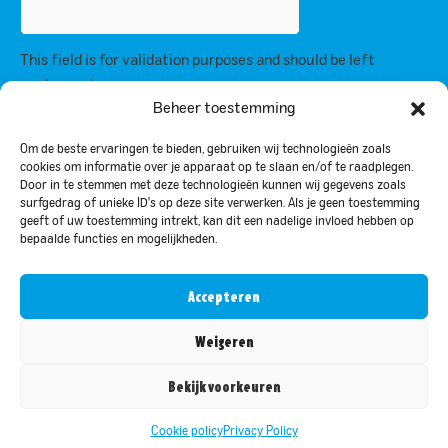
This field is for validation purposes and should be left
unchanged.
By subscribing, you agree to our privacy policy and consent to receive
Beheer toestemming
updates from us.
Om de beste ervaringen te bieden, gebruiken wij technologieën zoals
cookies om informatie over je apparaat op te slaan en/of te raadplegen.
Door in te stemmen met deze technologieën kunnen wij gegevens zoals
Privacy Policy
surfgedrag of unieke ID's op deze site verwerken. Als je geen toestemming
geeft of uw toestemming intrekt, kan dit een nadelige invloed hebben op
bepaalde functies en mogelijkheden.
© 2024 Bar-le-Duc. All rights reserved
Accepteren
Nederlands
(
Dutch
)
English
Weigeren
Français
(
French
)
Bekijk voorkeuren
Deutsch
(
German
)
Cookie policy
Privacy Policy