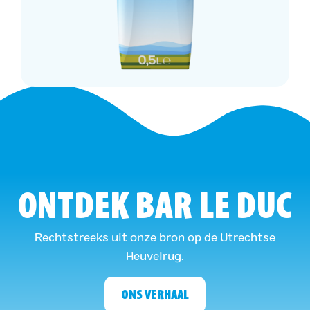
ONTDEK BAR LE DUC
Rechtstreeks uit onze bron op de Utrechtse
Heuvelrug.
ONS VERHAAL