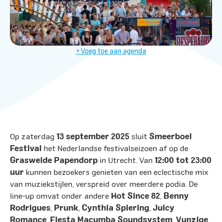
+ Voeg toe aan agenda
Op zaterdag
13 september 2025
sluit
Smeerboel
Festival
het Nederlandse festivalseizoen af op de
Grasweide Papendorp
in Utrecht. Van
12:00 tot 23:00
uur
kunnen bezoekers genieten van een eclectische mix
van muziekstijlen, verspreid over meerdere podia. De
line-up omvat onder andere
Hot Since 82
,
Benny
Rodrigues
,
Prunk
,
Cynthia Spiering
,
Juicy
Romance
,
Fiesta Macumba Soundsystem
,
Vunzige