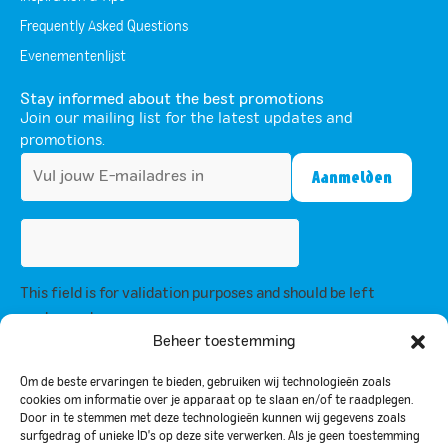
Frequently Asked Questions
Evenementenlijst
Stay informed about the best promotions
Join our mailing list for the latest updates and
promotions.
This field is for validation purposes and should be left
unchanged.
Beheer toestemming
By subscribing, you agree to our privacy policy and consent to receive
updates from us.
Om de beste ervaringen te bieden, gebruiken wij technologieën zoals
cookies om informatie over je apparaat op te slaan en/of te raadplegen.
Door in te stemmen met deze technologieën kunnen wij gegevens zoals
Privacy Policy
surfgedrag of unieke ID's op deze site verwerken. Als je geen toestemming