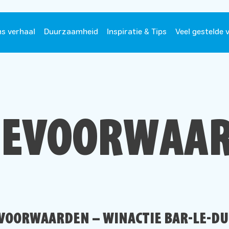
s verhaal
Duurzaamheid
Inspiratie & Tips
Veel gestelde 
IEVOORWAA
VOORWAARDEN – WINACTIE BAR-LE-DU