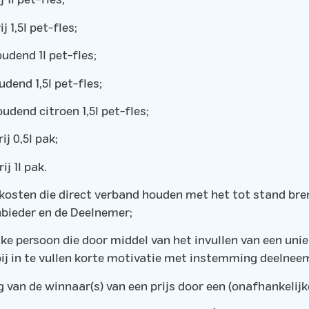
 1l pet-fles;
j 1,5l pet-fles;
udend 1l pet-fles;
dend 1,5l pet-fles;
udend citroen 1,5l pet-fles;
ij 0,5l pak;
ij 1l pak.
osten die direct verband houden met het tot stand bre
bieder en de Deelnemer;
jke persoon die door middel van het invullen van een uni
ij in te vullen korte motivatie met instemming deelneem
g van de winnaar(s) van een prijs door een (onafhankelijk