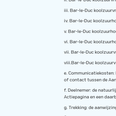
ii. Bar-le-Duc koolzuurvrij
iii. Bar-le-Duc koolzuurvri
iv. Bar-le-Duc koolzuurho
v. Bar-le-Duc koolzuurhou
vi. Bar-le-Duc koolzuurho
vii. Bar-le-Duc koolzuurvr
viii.Bar-le-Duc koolzuurvr
e. Communicatiekosten: k
of contact tussen de Aan
f. Deelnemer: de natuurli
Actiepagina en een daarb
g. Trekking: de aanwijzin