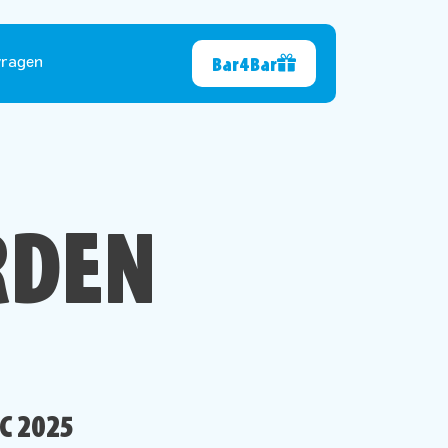
Bar4Bar
vragen
RDEN
C 2025