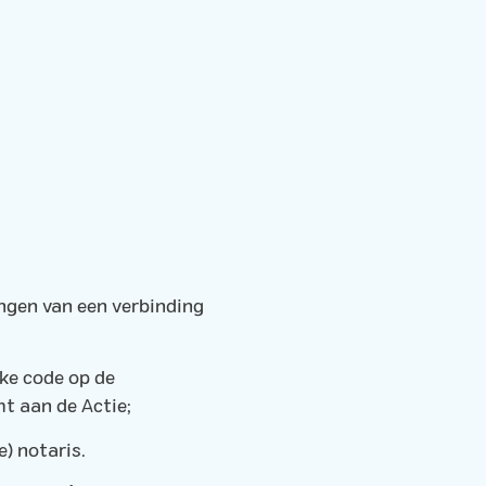
ngen van een verbinding
eke code op de
t aan de Actie;
e) notaris.