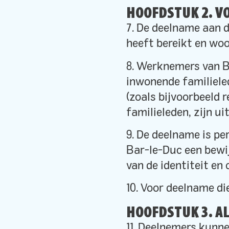
HOOFDSTUK 2. 
7. De deelname aan d
heeft bereikt en woo
8. Werknemers van B
inwonende familieled
(zoals bijvoorbeeld
familieleden, zijn u
9. De deelname is pe
Bar-le-Duc een bewijs
van de identiteit e
10. Voor deelname di
HOOFDSTUK 3. A
11. Deelnemers kunne