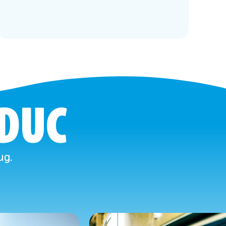
 DUC
ug.