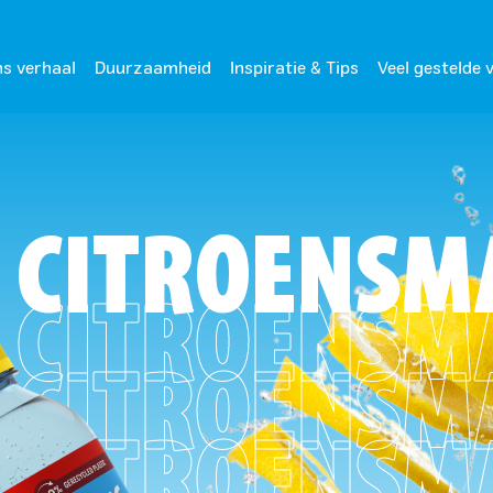
s verhaal
Duurzaamheid
Inspiratie & Tips
Veel gestelde 
 CITROENSM
 CITROENSM
 CITROENSM
 CITROENSM