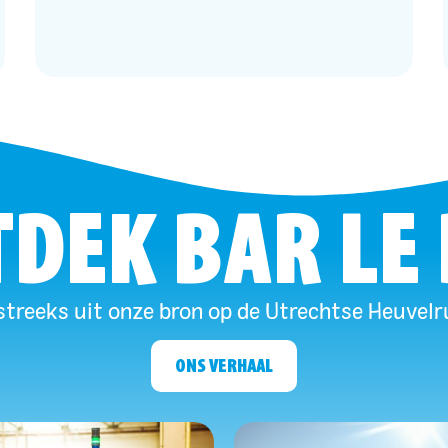
DEK BAR LE
treeks uit onze bron op de Utrechtse Heuvelr
ONS VERHAAL