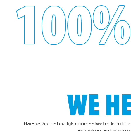
100%
WE HE
Bar-le-Duc natuurlijk mineraalwater komt rec
Heuvelrug. Het is een n