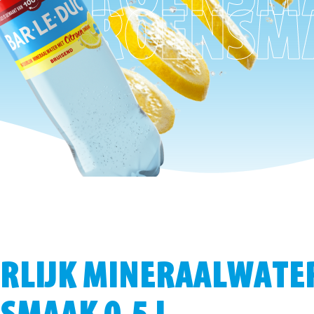
 CITROENSM
URLIJK MINERAALWATE