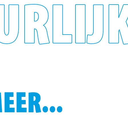
URLIJ
EER...