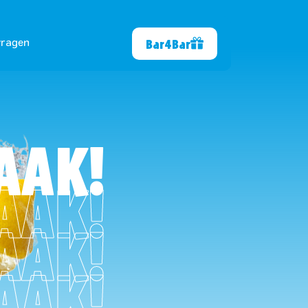
Bar4Bar
vragen
AAK!
AAK!
AAK!
AAK!