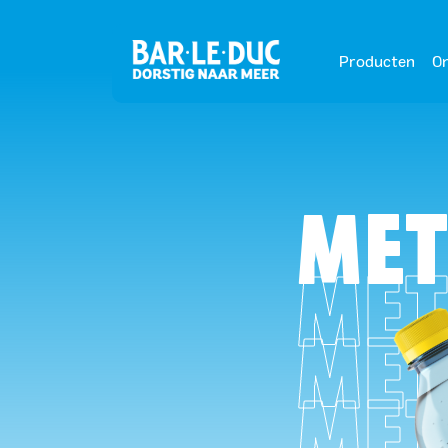
Producten
On
MET
MET
MET
MET