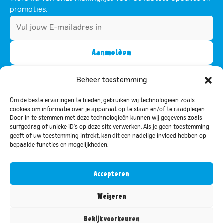
promoties.
Beheer toestemming
Om de beste ervaringen te bieden, gebruiken wij technologieën zoals
Dit veld is bedoeld voor validatiedoeleinden en moet niet
cookies om informatie over je apparaat op te slaan en/of te raadplegen.
worden gewijzigd.
Door in te stemmen met deze technologieën kunnen wij gegevens zoals
Door u te abonneren, gaat u akkoord met ons privacybeleid en stemt u
surfgedrag of unieke ID's op deze site verwerken. Als je geen toestemming
ermee in om updates van ons te ontvangen.
geeft of uw toestemming intrekt, kan dit een nadelige invloed hebben op
bepaalde functies en mogelijkheden.
Privacy beleid
Accepteren
© 2026 Bar le Duc. Alle rechten voorbehouden.
Designed & Development by
Yourtechclub
Weigeren
Bekijk voorkeuren