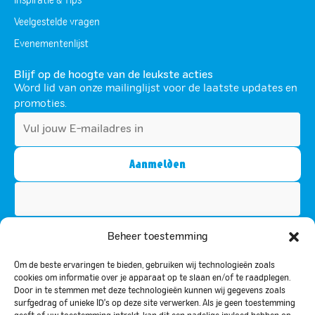
Inspiratie & Tips
Veelgestelde vragen
Evenementenlijst
Blijf op de hoogte van de leukste acties
Word lid van onze mailinglijst voor de laatste updates en
promoties.
Dit veld is bedoeld voor validatiedoeleinden en moet niet
Beheer toestemming
worden gewijzigd.
Om de beste ervaringen te bieden, gebruiken wij technologieën zoals
Door u te abonneren, gaat u akkoord met ons privacybeleid en stemt u
cookies om informatie over je apparaat op te slaan en/of te raadplegen.
ermee in om updates van ons te ontvangen.
Door in te stemmen met deze technologieën kunnen wij gegevens zoals
surfgedrag of unieke ID's op deze site verwerken. Als je geen toestemming