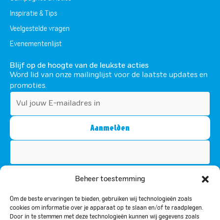
Inspiratie & Tips
Veelgestelde vragen
Evenementenlijst
Blijf op de hoogte van de leukste acties
Word lid van onze mailinglijst voor de laatste updates en
promoties.
Dit veld is bedoeld voor validatiedoeleinden en moet niet
Beheer toestemming
worden gewijzigd.
Om de beste ervaringen te bieden, gebruiken wij technologieën zoals
Door u te abonneren, gaat u akkoord met ons privacybeleid en stemt u
cookies om informatie over je apparaat op te slaan en/of te raadplegen.
ermee in om updates van ons te ontvangen.
Door in te stemmen met deze technologieën kunnen wij gegevens zoals