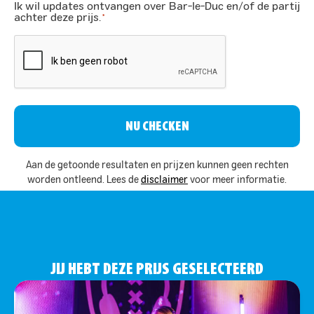
Ik wil updates ontvangen over Bar-le-Duc en/of de partij
*
achter deze prijs.
*
CAPTCHA
Aan de getoonde resultaten en prijzen kunnen geen rechten
worden ontleend. Lees de
disclaimer
voor meer informatie.
JIJ HEBT DEZE PRIJS GESELECTEERD