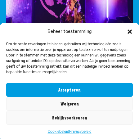
Beheer toestemming
Om de beste ervaringen te bieden, gebruiken wij technologieën zoals
cookies om informatie over je apparaat op te slaan en/of te raadplegen.
10X INTRO LES DJ (1-OP-1)
Door in te stemmen met deze technologieën kunnen wij gegevens zoals
surfgedrag of unieke ID's op deze site verwerken. Als je geen toestemming
Stap zelf achter de decks, mix je favoriete tracks
geeft of uw toestemming intrekt, kan dit een nadelige invloed hebben op
en beleef de kick van het DJ-vak.
bepaalde functies en mogelijkheden.
Accepteren
Weigeren
MEDE MOGELIJK GEMAAKT DOOR:
Bekijk voorkeuren
Cookiebeleid
Privacybeleid