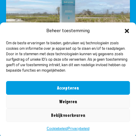
Beheer toestemming
Om de beste ervaringen te bieden, gebruiken wij technologieën zoals
cookies om informatie over je apparaat op te slaan en/of te raadplegen.
1X 1 JAAR LANG GRATIS BAR-LE-DUC
Door in te stemmen met deze technologieën kunnen wij gegevens zoals
surfgedrag of unieke ID's op deze site verwerken. Als je geen toestemming
Win 1 jaar lang, elke dag 2 liter Bar-le-Duc
geeft of uw toestemming intrekt, kan dit een nadelige invloed hebben op
mineraalwater
bepaalde functies en mogelijkheden.
Accepteren
Weigeren
MEDE MOGELIJK GEMAAKT DOOR:
Bekijk voorkeuren
Cookiebeleid
Privacybeleid