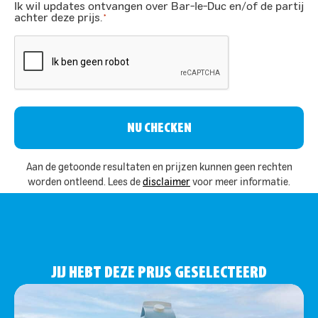
Ik wil updates ontvangen over Bar-le-Duc en/of de partij
*
achter deze prijs.
*
CAPTCHA
Aan de getoonde resultaten en prijzen kunnen geen rechten
worden ontleend. Lees de
disclaimer
voor meer informatie.
JIJ HEBT DEZE PRIJS GESELECTEERD