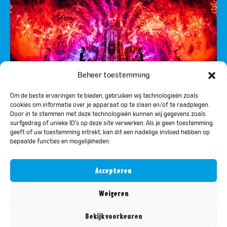
Beheer toestemming
Om de beste ervaringen te bieden, gebruiken wij technologieën zoals
cookies om informatie over je apparaat op te slaan en/of te raadplegen.
Door in te stemmen met deze technologieën kunnen wij gegevens zoals
surfgedrag of unieke ID's op deze site verwerken. Als je geen toestemming
geeft of uw toestemming intrekt, kan dit een nadelige invloed hebben op
5X DEFQON.1 TICKETS ZATERDAG (VOOR 2
bepaalde functies en mogelijkheden.
PERSONEN)
Defqon.1 Weekend Festival is the ultimate
Accepteren
sanctuary for hardstyle enthusiasts.
Weigeren
MEDE MOGELIJK GEMAAKT DOOR:
Bekijk voorkeuren