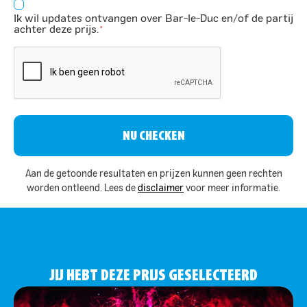
Consent
Ik wil updates ontvangen over Bar-le-Duc en/of de partij
*
achter deze prijs.
*
CAPTCHA
Aan de getoonde resultaten en prijzen kunnen geen rechten
worden ontleend. Lees de
disclaimer
voor meer informatie.
JIJ HEBT DEZE PRIJS GESELECTEERD