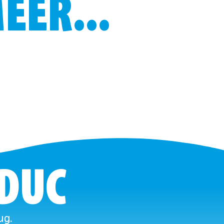
EER...
 DUC
ug.