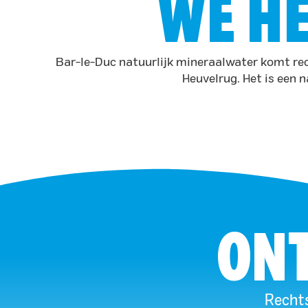
WE HE
Bar-le-Duc natuurlijk mineraalwater komt rec
Heuvelrug. Het is een n
ONT
Rechts