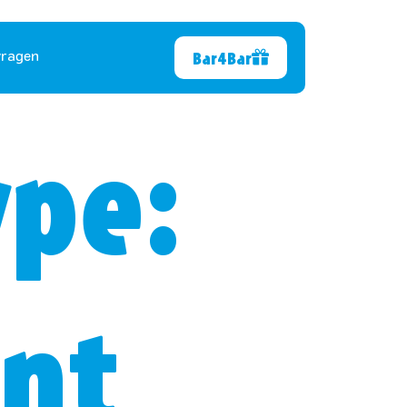
Bar4Bar
vragen
pe:
nt