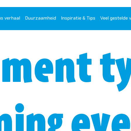
s verhaal
Duurzaamheid
Inspiratie & Tips
Veel gestelde 
ment ty
ing eve