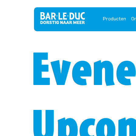
Producten
On
Evene
Upcom