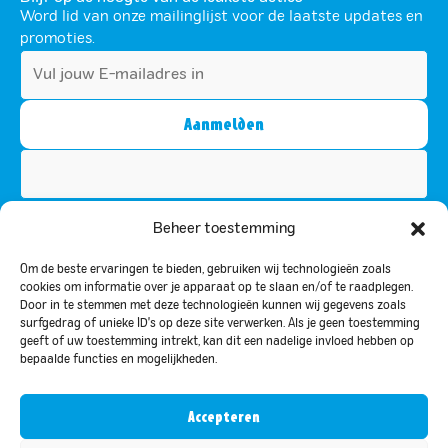
Word lid van onze mailinglijst voor de laatste updates en
promoties.
Dit veld is bedoeld voor validatiedoeleinden en moet niet
Beheer toestemming
worden gewijzigd.
Om de beste ervaringen te bieden, gebruiken wij technologieën zoals
Door u te abonneren, gaat u akkoord met ons privacybeleid en stemt u
cookies om informatie over je apparaat op te slaan en/of te raadplegen.
ermee in om updates van ons te ontvangen.
Door in te stemmen met deze technologieën kunnen wij gegevens zoals
surfgedrag of unieke ID's op deze site verwerken. Als je geen toestemming
geeft of uw toestemming intrekt, kan dit een nadelige invloed hebben op
Privacy beleid
bepaalde functies en mogelijkheden.
© 2026 Bar le Duc. Alle rechten voorbehouden.
Designed & Development by
Yourtechclub
Accepteren