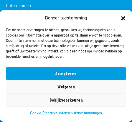
Unternehmen
Jobs & Karriere
Beheer toestemming
Kontakt
Om de beste ervaringen te bieden, gebruiken wij technologieën zoals
Sonstiges
cookies om informatie over je apparaat op te slaan en/of te raadplegen.
Door in te stemmen met deze technologieën kunnen wij gegevens zoals
Kampagnen und Aktionen
surfgedrag of unieke ID's op deze site verwerken. Als je geen toestemming
Nachhaltigkeit
geeft of uw toestemming intrekt, kan dit een nadelige invloed hebben op
bepaalde functies en mogelijkheden.
Inspiration und Tipps
Häufig gestellte Fragen
Accepteren
Bleibe auf dem Laufenden über die besten Angebote
Trage dich in unsere Mailingliste ein, um die neuesten
Weigeren
Informationen und Angebote zu erhalten.
Bekijk voorkeuren
Cookie-Richtlinie
Datenschutzbestimmungen