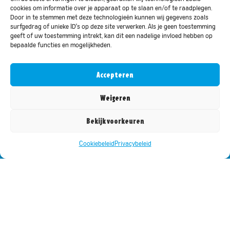
Over ons
cookies om informatie over je apparaat op te slaan en/of te raadplegen.
Ons Verhaal
Door in te stemmen met deze technologieën kunnen wij gegevens zoals
surfgedrag of unieke ID's op deze site verwerken. Als je geen toestemming
Zakelijk
geeft of uw toestemming intrekt, kan dit een nadelige invloed hebben op
bepaalde functies en mogelijkheden.
Werken bij
Contact
Accepteren
Overige
Campagnes & Acties
Weigeren
Inspiratie & Tips
Bekijk voorkeuren
Veelgestelde vragen
Evenementenlijst
Cookiebeleid
Privacybeleid
Blijf op de hoogte van de leukste acties
Word lid van onze mailinglijst voor de laatste updates en
promoties.