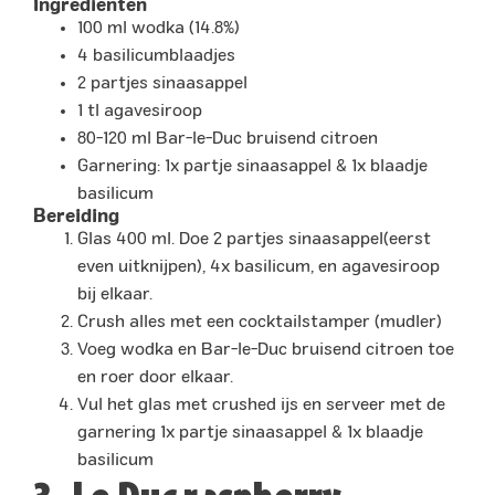
Ingrediënten
100 ml wodka (14.8%)
4 basilicumblaadjes
2 partjes sinaasappel
1 tl agavesiroop
80-120 ml Bar-le-Duc bruisend citroen
Garnering: 1x partje sinaasappel & 1x blaadje
basilicum
Bereiding
Glas 400 ml. Doe 2 partjes sinaasappel(eerst
even uitknijpen), 4x basilicum, en agavesiroop
bij elkaar.
Crush alles met een cocktailstamper (mudler)
Voeg wodka en Bar-le-Duc bruisend citroen toe
en roer door elkaar.
Vul het glas met crushed ijs en serveer met de
garnering 1x partje sinaasappel & 1x blaadje
basilicum