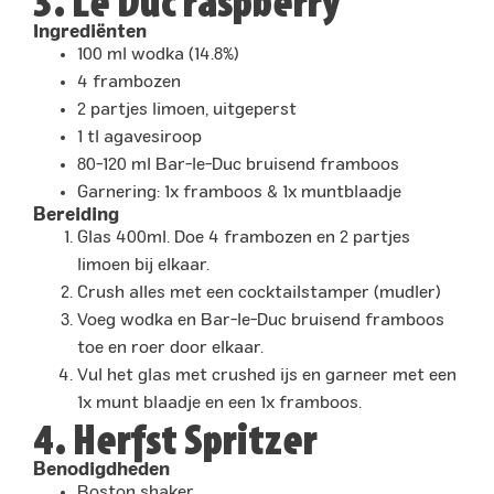
3. Le Duc raspberry
Ingrediënten
100 ml wodka (14.8%)
4 frambozen
2 partjes limoen, uitgeperst
1 tl agavesiroop
80-120 ml Bar-le-Duc bruisend framboos
Garnering: 1x framboos & 1x muntblaadje
Bereiding
Glas 400ml. Doe 4 frambozen en 2 partjes
limoen bij elkaar.
Crush alles met een cocktailstamper (mudler)
Voeg wodka en Bar-le-Duc bruisend framboos
toe en roer door elkaar.
Vul het glas met crushed ijs en garneer met een
1x munt blaadje en een 1x framboos.
4. Herfst Spritzer
Benodigdheden
Boston shaker