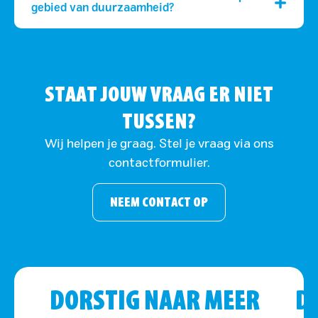
gebied van duurzaamheid?
STAAT JOUW VRAAG ER NIET
TUSSEN?
Wij helpen je graag. Stel je vraag via ons
contactformulier.
NEEM CONTACT OP
DORSTIG NAAR MEER
D