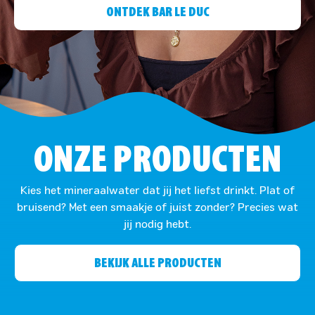
ONTDEK BAR LE DUC
ONZE PRODUCTEN
Kies het mineraalwater dat jij het liefst drinkt. Plat of
bruisend? Met een smaakje of juist zonder? Precies wat
jij nodig hebt.
BEKIJK ALLE PRODUCTEN