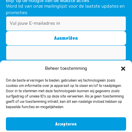
Blijf op de hoogte van de leukste acties
Word lid van onze mailinglijst voor de laatste updates en
promoties.
Dit veld is bedoeld voor validatiedoeleinden en moet niet
Beheer toestemming
worden gewijzigd.
Om de beste ervaringen te bieden, gebruiken wij technologieën zoals
Door u te abonneren, gaat u akkoord met ons privacybeleid en stemt u
cookies om informatie over je apparaat op te slaan en/of te raadplegen.
ermee in om updates van ons te ontvangen.
Door in te stemmen met deze technologieën kunnen wij gegevens zoals
surfgedrag of unieke ID's op deze site verwerken. Als je geen toestemming
geeft of uw toestemming intrekt, kan dit een nadelige invloed hebben op
bepaalde functies en mogelijkheden.
Privacy beleid
© 2026 Bar le Duc. Alle rechten voorbehouden.
Designed & Development by
Yourtechclub
Accepteren